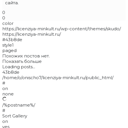
сайта.
0
0
color
https://licenziya-minkult.ru/wp-content/themes/skudo/
https://licenziya-minkult.ru/
#43b8de
style1
paged
Похожих постов нет.
Показать больше
Loading posts...
43b8de
/home/o/onischo7/licenziya-minkult.ru/public_html/
#
on
none
/%postname%/
#
Sort Gallery
on
yes