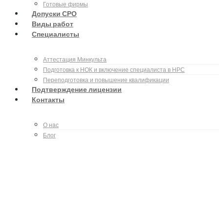
Готовые фирмы
Допуски СРО
Виды работ
Специалисты
Аттестация Минкульта
Подготовка к НОК и включение специалиста в НРС
Переподготовка и повышение квалификации
Подтверждение лицензии
Контакты
О нас
Блог