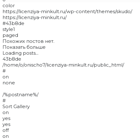
color
https://licenziya-minkult.ru/wp-content/themes/skudo/
https://licenziya-minkult.ru/
#43b8de
style1
paged
Похожих постов нет.
Показать больше
Loading posts...
43b8de
/home/o/onischo7/licenziya-minkult.ru/public_html/
#
on
none
/%postname%/
#
Sort Gallery
on
yes
yes
off
on