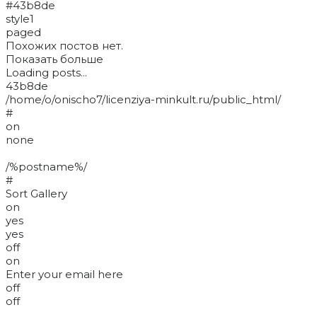
#43b8de
style1
paged
Похожих постов нет.
Показать больше
Loading posts...
43b8de
/home/o/onischo7/licenziya-minkult.ru/public_html/
#
on
none
/%postname%/
#
Sort Gallery
on
yes
yes
off
on
Enter your email here
off
off