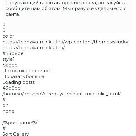
нарушающий ваши авторские права, пожалуйста,
сообщите нам об этом. Мы сразу же удалим его с
сайта.
0
0
color
https://licenziya-minkult.ru/wp-content/themes/skudo/
https://licenziya-minkult.ru/
#43b8de
style1
paged
Похожих постов нет.
Показать больше
Loading posts...
43b8de
/home/o/onischo7/licenziya-minkult.ru/public_html/
#
on
none
/%postname%/
#
Sort Gallery