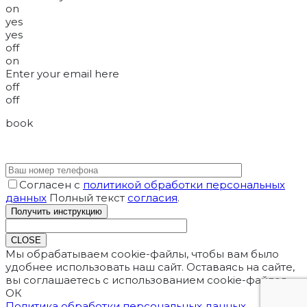
on
yes
yes
off
on
Enter your email here
off
off
book
Согласен с
политикой обработки персональных
данных
Полный текст
согласия
.
CLOSE
Мы обрабатываем cookie-файлы, чтобы вам было
удобнее использовать наш сайт. Оставаясь на сайте,
вы соглашаетесь с использованием cookie-файлов.
ОК
Политика обработки персональных данных