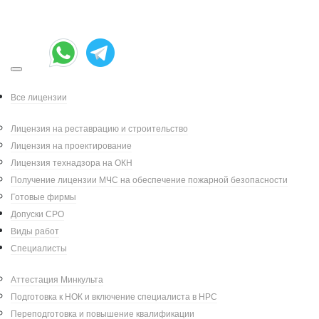
Все лицензии
Лицензия на реставрацию и строительство
Лицензия на проектирование
Лицензия технадзора на ОКН
Получение лицензии МЧС на обеспечение пожарной безопасности
Готовые фирмы
О нас
Допуски СРО
Виды работ
Специалисты
ВНИМАНИЕ! Сайт не является официальным
ресурсом Министерства культуры РФ.
Аттестация Минкульта
Основная сфера деятельности - помощь
Подготовка к НОК и включение специалиста в НРС
предпринимателям и организациям в
Переподготовка и повышение квалификации
получении лицензии Минкультуры на