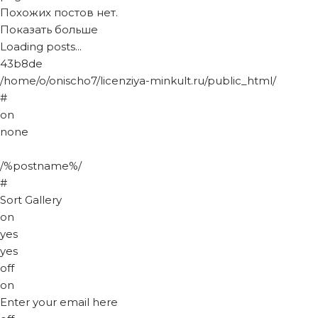
Похожих постов нет.
Показать больше
Loading posts...
43b8de
/home/o/onischo7/licenziya-minkult.ru/public_html/
#
on
none
/%postname%/
#
Sort Gallery
on
yes
yes
off
on
Enter your email here