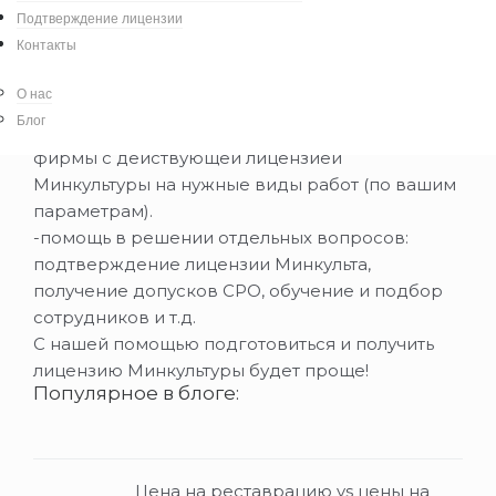
Подтверждение лицензии
реставрацию:
Контакты
-стандартная процедура: подготовка, сбор и
подача документов, отслеживание заявки,
О нас
получение лицензии;
Блог
-ускоренный вариант: приобретение готовой
фирмы с действующей лицензией
Минкультуры на нужные виды работ (по вашим
параметрам).
-помощь в решении отдельных вопросов:
подтверждение лицензии Минкульта,
получение допусков СРО, обучение и подбор
сотрудников и т.д.
С нашей помощью подготовиться и получить
лицензию Минкультуры будет проще!
Популярное в блоге:
Цена на реставрацию vs цены на