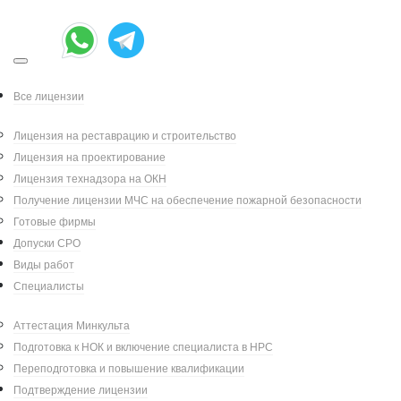
Все лицензии
Лицензия на реставрацию и строительство
Лицензия на проектирование
О нас
Лицензия технадзора на ОКН
Получение лицензии МЧС на обеспечение пожарной безопасности
ВНИМАНИЕ! Сайт не является официальным
Готовые фирмы
ресурсом Министерства культуры РФ.
Допуски СРО
Основная сфера деятельности - помощь
Виды работ
предпринимателям и организациям в
Специалисты
получении лицензии Минкультуры на
реставрацию:
Аттестация Минкульта
-стандартная процедура: подготовка, сбор и
Подготовка к НОК и включение специалиста в НРС
подача документов, отслеживание заявки,
Переподготовка и повышение квалификации
получение лицензии;
Подтверждение лицензии