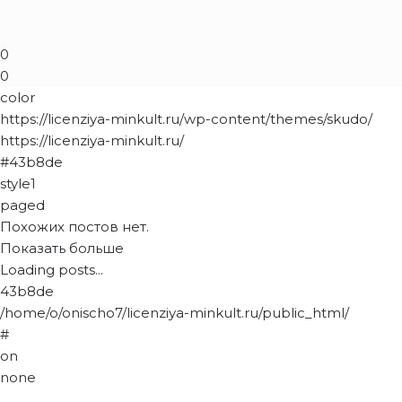
0
0
color
https://licenziya-minkult.ru/wp-content/themes/skudo/
https://licenziya-minkult.ru/
#43b8de
style1
paged
Похожих постов нет.
Показать больше
Loading posts...
43b8de
/home/o/onischo7/licenziya-minkult.ru/public_html/
#
on
none