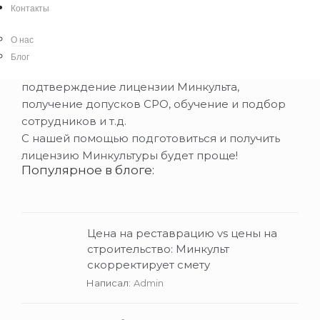
-ускоренный вариант: приобретение готовой
Контакты
фирмы с действующей лицензией
Минкультуры на нужные виды работ (по вашим
О нас
параметрам).
Блог
-помощь в решении отдельных вопросов:
подтверждение лицензии Минкульта,
получение допусков СРО, обучение и подбор
сотрудников и т.д.
С нашей помощью подготовиться и получить
лицензию Минкультуры будет проще!
Популярное в блоге:
Цена на реставрацию vs цены на
строительство: Минкульт
скорректирует смету
Написал:
Admin