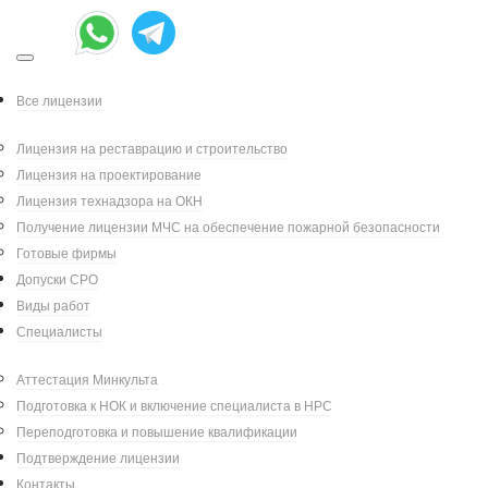
Проектирование работ
Все лицензии
по сохранению ОКН
Лицензия на реставрацию и строительство
«Здание почтовой
Лицензия на проектирование
Лицензия технадзора на ОКН
станции, где
Получение лицензии МЧС на обеспечение пожарной безопасности
останавливался
Готовые фирмы
Допуски СРО
Пушкин Александр
Виды работ
Сергеевич»
Специалисты
Аттестация Минкульта
Разработка научно-проектной документации
Подготовка к НОК и включение специалиста в НРС
на проведение работ по сохранению объекта
Переподготовка и повышение квалификации
культурного наследия (памятника истории и
Подтверждение лицензии
культуры народов Российской Федерации)
Контакты