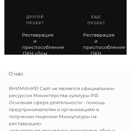
ДРУГОЙ
ЕЩЕ
ПРОЕКТ
ПРОЕКТ
Реставрация
Реставрация
и
и
приспособление
приспособление
ОКН «Дом
ОКН
И.А.
"Транспортный
Саяпина»
комбинат
в
"Россия"
О нас
Благовещенске
ВНИМАНИЕ! Сайт не является официальным
ресурсом Министерства культуры РФ.
Основная сфера деятельности - помощь
предпринимателям и организациям в
получении лицензии Минкультуры на
реставрацию:
-стандартная процедура: подготовка, сбор и