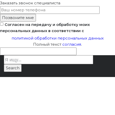
Заказать звонок
специалиста
Согласен на передачу и обработку моих
персональных данных в соответствии с
политикой обработки персональных данных
Полный текст
согласия
.
Проектирование
Лицензия Минкультуры
/
работ по сохранению
Проектирование работ по
ОКН «Дом
сохранению ОКН «Дом
станционного
станционного смотрителя»
смотрителя»