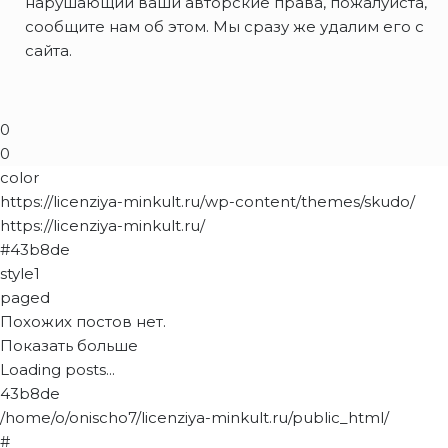
нарушающий ваши авторские права, пожалуйста,
сообщите нам об этом. Мы сразу же удалим его с
сайта.
0
0
color
https://licenziya-minkult.ru/wp-content/themes/skudo/
https://licenziya-minkult.ru/
#43b8de
style1
paged
Похожих постов нет.
Показать больше
Loading posts...
43b8de
/home/o/onischo7/licenziya-minkult.ru/public_html/
#