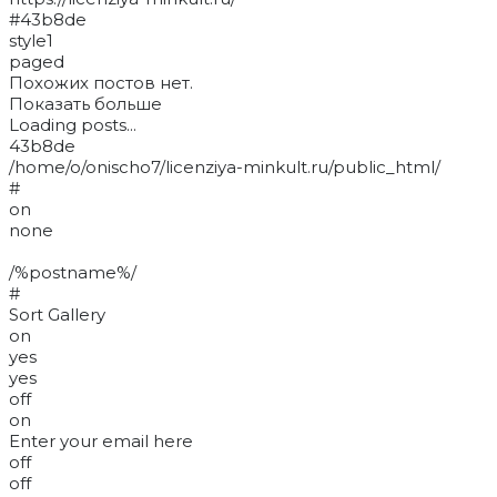
#43b8de
style1
paged
Похожих постов нет.
Показать больше
Loading posts...
43b8de
/home/o/onischo7/licenziya-minkult.ru/public_html/
#
on
none
/%postname%/
#
Sort Gallery
on
yes
yes
off
on
Enter your email here
off
off