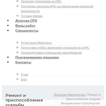
Лицензия технадзора на ОКН
Получение лицензии МЧС на обеспечение пожарной
безопасности
Готовые фирмы
Допуски СРО
Виды работ
Специалисты
Аттестация Минкульта
Подготовка к НОК и включение специалиста в НРС
Переподготовка и повышение квалификации
Подтверждение лицензии
Контакты
О нас
Блог
Лицензия Минкультуры
/
Ремонт и
Ремонт и
приспособление усадьбы
приспособление
Венедиктовых-Шнаубертов-
усадьбы