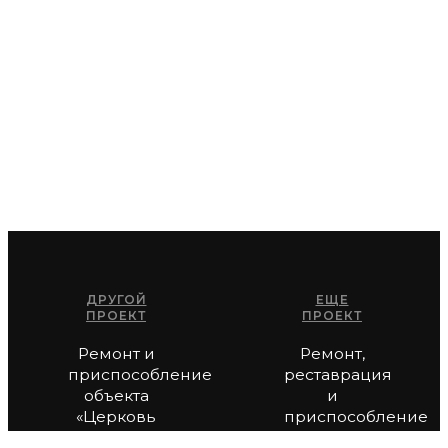
ДРУГОЙ
ЕЩЕ
ПРОЕКТ
ПРОЕКТ
Ремонт и
Ремонт,
приспособление
реставрация
объекта
и
«Церковь
приспособление
Ильи
здания