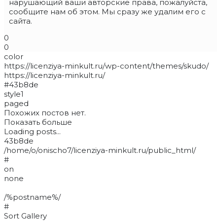
нарушающий ваши авторские права, пожалуйста,
сообщите нам об этом. Мы сразу же удалим его с
сайта.
0
0
color
https://licenziya-minkult.ru/wp-content/themes/skudo/
https://licenziya-minkult.ru/
#43b8de
style1
paged
Похожих постов нет.
Показать больше
Loading posts...
43b8de
/home/o/onischo7/licenziya-minkult.ru/public_html/
#
on
none
/%postname%/
#
Sort Gallery