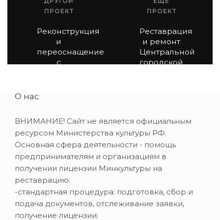
ДРУГОЙ
ЕЩЕ
ПРОЕКТ
ПРОЕКТ
Реконструкция
Реставрация
и
и ремонт
переоснащение
Центральной
с
городской
элементами
детской
реставрации
библиотеки
Александровского
им. А.С.
О нас
дворца
Пушкина
ВНИМАНИЕ! Сайт не является официальным
ресурсом Министерства культуры РФ.
Основная сфера деятельности - помощь
предпринимателям и организациям в
получении лицензии Минкультуры на
реставрацию:
-стандартная процедура: подготовка, сбор и
подача документов, отслеживание заявки,
получение лицензии;