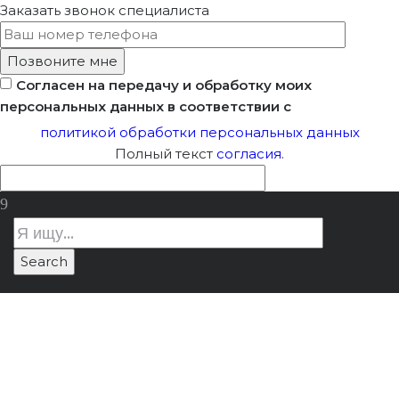
Заказать звонок
специалиста
Согласен на передачу и обработку моих
персональных данных в соответствии с
политикой обработки персональных данных
Полный текст
согласия
.
Реставрация и
Лицензия Минкультуры
/
приспособление
Реставрация и приспособление
учебного корпуса
учебного корпуса ГБПОУ «Пермский
ГБПОУ «Пермский
политехнический колледж им. Н.Г.
политехнический
Славянова»