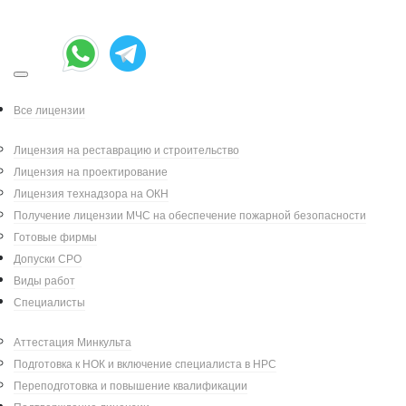
колледж им. Н.Г.
Славянова»
Все лицензии
Лицензия на реставрацию и строительство
Лицензия на проектирование
Лицензия технадзора на ОКН
Реставрация и
Получение лицензии МЧС на обеспечение пожарной безопасности
Готовые фирмы
приспособление
Допуски СРО
учебного корпуса
Виды работ
Специалисты
ГБПОУ «Пермский
политехнический
Аттестация Минкульта
Подготовка к НОК и включение специалиста в НРС
колледж им. Н.Г.
Переподготовка и повышение квалификации