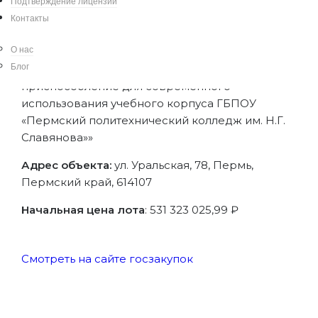
Славянова»
Подтверждение лицензии
Контакты
О нас
Выполнение работ по сохранению объекта
Блог
культурного наследия: «Реставрация и
приспособление для современного
использования учебного корпуса ГБПОУ
«Пермский политехнический колледж им. Н.Г.
Славянова»»
Адрес объекта:
ул. Уральская, 78, Пермь,
Пермский край, 614107
Начальная цена лота
: 531 323 025,99 ₽
Смотреть на сайте госзакупок