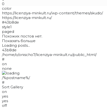
0
color
https://licenziya-minkult.ru/wp-content/themes/skudo/
https://licenziya-minkult.ru/
#43b8de
style1
paged
Похожих постов нет.
Показать больше
Loading posts...
43b8de
/home/o/onischo7/licenziya-minkult.ru/public_html/
#
on
none
/%postname%/
#
Sort Gallery
on
yes
yes
off