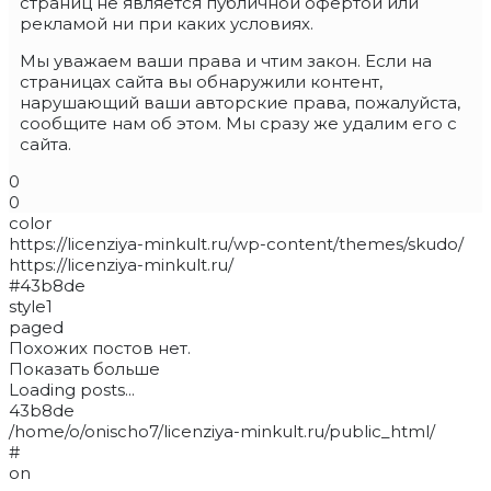
страниц не является публичной офертой или
рекламой ни при каких условиях.
Мы уважаем ваши права и чтим закон. Если на
страницах сайта вы обнаружили контент,
нарушающий ваши авторские права, пожалуйста,
сообщите нам об этом. Мы сразу же удалим его с
сайта.
0
0
color
https://licenziya-minkult.ru/wp-content/themes/skudo/
https://licenziya-minkult.ru/
#43b8de
style1
paged
Похожих постов нет.
Показать больше
Loading posts...
43b8de
/home/o/onischo7/licenziya-minkult.ru/public_html/
#
on