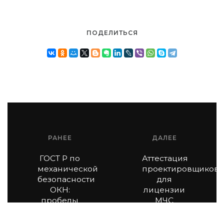
ПОДЕЛИТЬСЯ
РАНЕЕ
ДАЛЕЕ
ГОСТ Р по
Аттестация
механической
проектировщиков
безопасности
для
ОКН:
лицензии
пробелы
МЧС
и
может
противоречия
стать