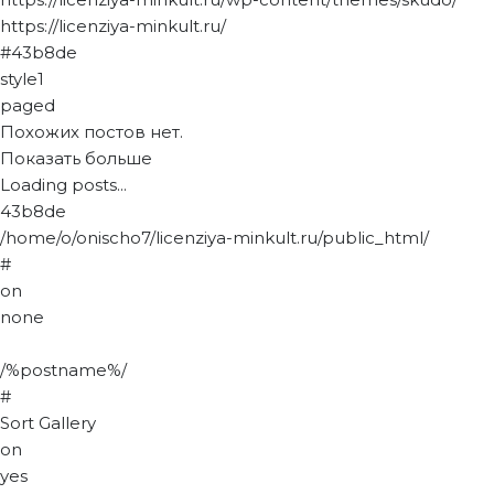
https://licenziya-minkult.ru/
#43b8de
style1
paged
Похожих постов нет.
Показать больше
Loading posts...
43b8de
/home/o/onischo7/licenziya-minkult.ru/public_html/
#
on
none
/%postname%/
#
Sort Gallery
on
yes