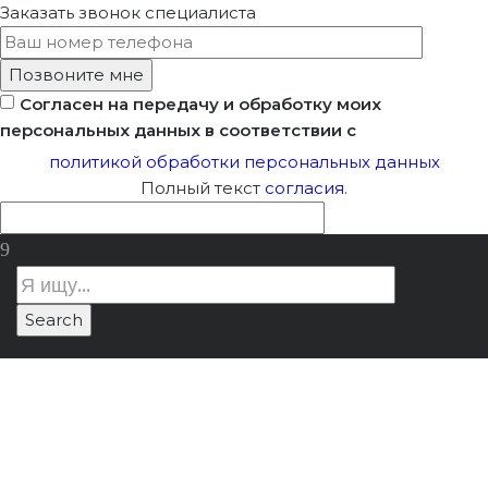
Заказать звонок
специалиста
Согласен на передачу и обработку моих
персональных данных в соответствии с
политикой обработки персональных данных
Полный текст
согласия
.
Охранное
Лицензия Минкультуры
/
Охранное
Обязательство На
обязательство на объект
Объект Культурного
культурного наследия: как
Наследия: Как
проверить его наличие и почему это
Проверить Его
важно