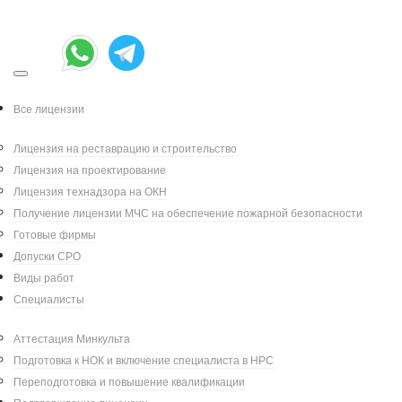
Наличие И Почему
Это Важно
Все лицензии
Мар 01, 2026
|
Лицензия на реставрацию и строительство
Лицензия на проектирование
Написал:
|
Александр Петров
Лицензия технадзора на ОКН
Получение лицензии МЧС на обеспечение пожарной безопасности
Категория:
Новости
Готовые фирмы
Допуски СРО
Главный документ, который
Виды работ
регулирует ответственность
Специалисты
владельцев памятников истории и
культуры, а также подрядчиков при
Аттестация Минкульта
выполнении реставрационных и
Подготовка к НОК и включение специалиста в НРС
строительно-ремонтных работ —
Переподготовка и повышение квалификации
охранное обязательство. Разберемся,