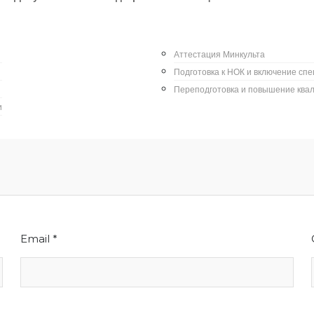
Аттестация Минкульта
Подготовка к НОК и включение сп
Переподготовка и повышение ква
и
Email
*