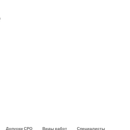
и
ельные поля помечены
*
Допуски СРО
Виды работ
Специалисты