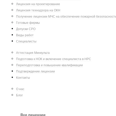
Лицензия на проектирование
Лицензия технадзора на ОКН
Получение лицензии МЧС на обеспечение пожарной безопасност
Готовые фирмы
Допуски СРО
Виды работ
Специалисты
Аттестация Минкульта
Подготовка к НОК и включение специалиста в НРС
Переподготовка и повышение квалификации
Подтверждение лицензии
Контакты
О нас
Добавить комментарий
Блог
Ваш адрес email не будет опубликован.
Обязат
Все лицензии