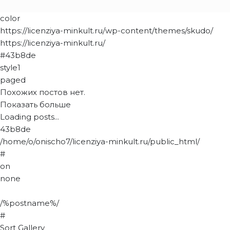
color
https://licenziya-minkult.ru/wp-content/themes/skudo/
https://licenziya-minkult.ru/
#43b8de
style1
paged
Похожих постов нет.
Показать больше
Loading posts...
43b8de
/home/o/onischo7/licenziya-minkult.ru/public_html/
#
on
none
/%postname%/
#
Sort Gallery