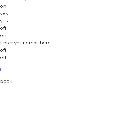
on
yes
yes
off
on
Enter your email here
off
off
book