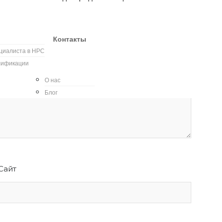
Контакты
ециалиста в НРС
лификации
О нас
Блог
Сайт