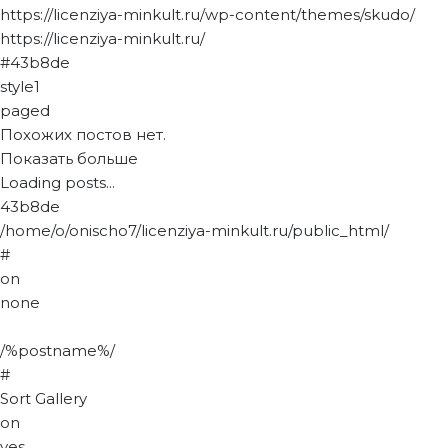
https://licenziya-minkult.ru/wp-content/themes/skudo/
https://licenziya-minkult.ru/
#43b8de
style1
paged
Похожих постов нет.
Показать больше
Loading posts...
43b8de
/home/o/onischo7/licenziya-minkult.ru/public_html/
#
on
none
/%postname%/
#
Sort Gallery
on
yes