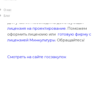
Болдино, улица Пушкинская, дом 144
О нас
Начальная цена лота
: 3 621 239,38 ₽
Блог
Для участия необходима действующая
лицензия на проектирование
. Поможем
оформить лицензию или
готовую фирму с
лицензией Минкультуры
. Обращайтесь!
Смотреть на сайте госзакупок