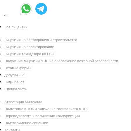
Разработка проекта
реставрации ОКН
Все лицензии
"Усадьба Болдино"
Лицензия на реставрацию и строительство
Лицензия на проектирование
Лицензия технадзора на ОКН
Разработка научно-проектной документации
Получение лицензии МЧС на обеспечение пожарной безопасности
по реставрации и приспособлению для
Готовые фирмы
современного использования объекта
Допуски СРО
культурного наследия федерального значения
Виды работ
«Усадьба Пушкиных, в которой жил и работал
Специалисты
Александр Сергеевич Пушкин. Крепостная
Аттестация Минкульта
контора»
Подготовка к НОК и включение специалиста в НРС
Переподготовка и повышение квалификации
Адрес объекта:
Российская Федерация,
Подтверждение лицензии
Нижегородская область, село Большое
Контакты