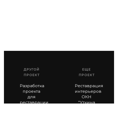
ДРУГОЙ
ЕЩЕ
ПРОЕКТ
ПРОЕКТ
Разработка
Реставрация
проекта
интерьеров
для
ОКН
реставрации
"Уткина
усадьбы
дача"
Болдино