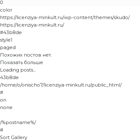
0
color
https://licenziya-minkult.ru/wp-content/themes/skudo/
https://licenziya-minkult.ru/
#43b8de
style1
paged
Похожих постов нет.
Показать больше
Loading posts...
43b8de
/home/o/onischo7/licenziya-minkult.ru/public_html/
#
on
none
/%postname%/
#
Sort Gallery