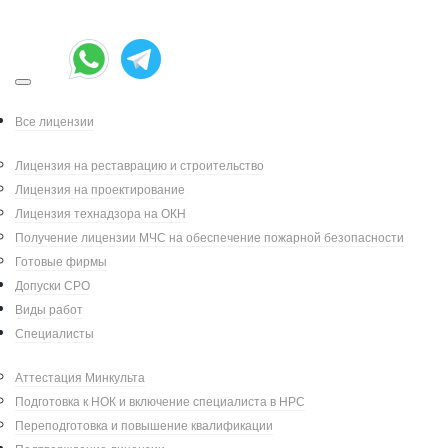
Реставрация оконных
заполнений
Все лицензии
Центрального корпуса
Лицензия на реставрацию и строительство
Гатчинского дворца
Лицензия на проектирование
Лицензия технадзора на ОКН
Получение лицензии МЧС на обеспечение пожарной безопасности
Готовые фирмы
Выполнение работ по реставрации оконных
Допуски СРО
заполнений Северо-Восточного фасада
Виды работ
Центрального корпуса Гатчинского дворца
Специалисты
Аттестация Минкульта
Адрес объекта:
Российская Федерация,
Подготовка к НОК и включение специалиста в НРС
г.Гатчина, Красноармейский пр. д 1
Переподготовка и повышение квалификации
Начальная цена лота
: 32 648 351,00 ₽