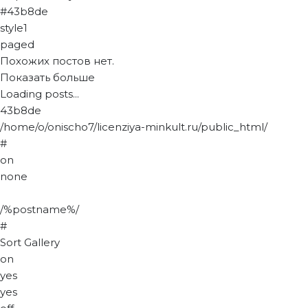
#43b8de
style1
paged
Похожих постов нет.
Показать больше
Loading posts...
43b8de
/home/o/onischo7/licenziya-minkult.ru/public_html/
#
on
none
/%postname%/
#
Sort Gallery
on
yes
yes