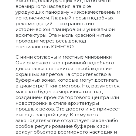
высоток, блокирующих вид на объекты
всемирного наследия, а также
уродующих панораму низкокачественным
исполнением. Главный посыл подобных
рекомендаций — сохранить тип
исторической планировки и уникальной
архитектуры. Эта мысль красной нитью
проходит через весь доклад
специалистов ЮНЕСКО.
С ними согласны и местные чиновники.
Они отмечают, что причиной подобного
диссонанса становится несоблюдение
охранных запретов на строительство в
буферных зонах, которые могут достигать
в диаметре 11 километров. Но, разумеется,
мало кто будет заморачиваться над
созданием проекта торгового центра или
новостройки в стиле архитектуры
прошлых веков. Это дорого и не принесет
выгоды застройщику. К тому же в
законодательстве отсутствует какое-либо
особое регулирование буферных зон
вокруг объектов всемирного наследия и