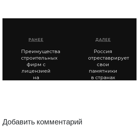
РАНЕЕ
ДАЛЕЕ
Преимущества
Россия
строительных
отреставрирует
фирм с
свои
лицензией
памятники
на
в странах
реставрацию
АТР
Добавить комментарий