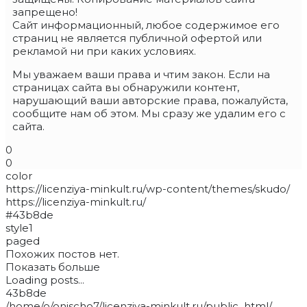
запрещено!
Сайт информационный, любое содержимое его
страниц не является публичной офертой или
рекламой ни при каких условиях.
Мы уважаем ваши права и чтим закон. Если на
страницах сайта вы обнаружили контент,
нарушающий ваши авторские права, пожалуйста,
сообщите нам об этом. Мы сразу же удалим его с
сайта.
0
0
color
https://licenziya-minkult.ru/wp-content/themes/skudo/
https://licenziya-minkult.ru/
#43b8de
style1
paged
Похожих постов нет.
Показать больше
Loading posts...
43b8de
/home/o/onischo7/licenziya-minkult.ru/public_html/