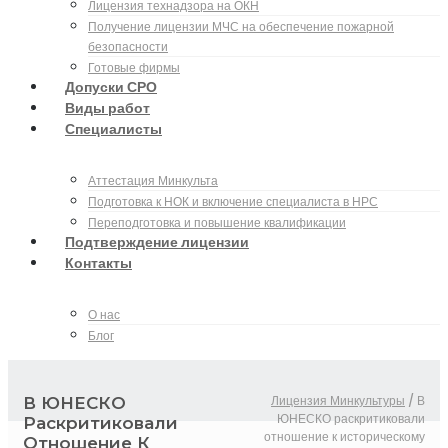
Лицензия технадзора на ОКН
Получение лицензии МЧС на обеспечение пожарной
безопасности
Готовые фирмы
Допуски СРО
Виды работ
Специалисты
Аттестация Минкульта
Подготовка к НОК и включение специалиста в НРС
Переподготовка и повышение квалификации
Подтверждение лицензии
Контакты
О нас
Блог
Лицензия Минкультуры
/
В
В ЮНЕСКО
ЮНЕСКО раскритиковали
Раскритиковали
отношение к историческому
Отношение К