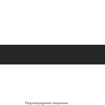
Лицензия Минкультуры
/
Зачем и как менять СРО в 2026 году
Подтверждение лицензии