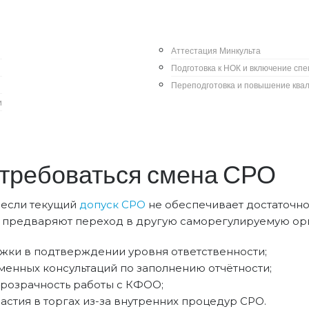
Категория:
др Петров
Допуски СРО
силили требования к уровню ответственности, отчётно
Аттестация Минкульта
тому компаниям иногда приходится пересматривать св
Подготовка к НОК и включение сп
управленческие риски.
Переподготовка и повышение ква
рократическая процедура, а стратегическое решение,
и
е планирование и на соблюдение требований Градост
отребоваться смена СРО
, если текущий
допуск СРО
не обеспечивает достаточно
е предваряют переход в другую саморегулируемую орг
жки в подтверждении уровня ответственности;
енных консультаций по заполнению отчётности;
прозрачность работы с КФОО;
стия в торгах из-за внутренних процедур СРО.