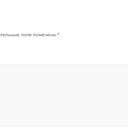
вопро
ательные поля помечены
*