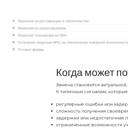
Май 27, 2026
Написал:
Алексан
Изменения в СРО с 2026 года у
Лицензия на реставрацию и строительство
компенсационным фондом, поэ
Лицензия на проектирование
доступ к тендерам и снизить 
Лицензия технадзора на ОКН
Смена СРО — это не просто бю
Получение лицензии МЧС на обеспечение пожарной безопасност
право работать, на финансово
Готовые фирмы
Когда может п
Замена становится актуальной
К типичным сигналам, которы
регулярные ошибки или задер
сложность получения своеврем
задержки или недостаточная 
ограниченные возможности уча