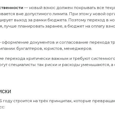
ственности
— новый взнос должен покрывать все текущ
вается вне допустимого лимита. При этом у новой ор
оцирует выход за рамки бюджета. Поэтому переход в но
 лучше планировать заранее, а бюджет на оплату взн
 оформление документов и согласование перехода тр
пании: бухгалтеров, юристов, менеджеров.
е перехода критически важным и требуют системного 
гут специалисты: так риски и расходы уменьшаются, а
иски
 году строится на трёх принципах, которые превраща
сс: