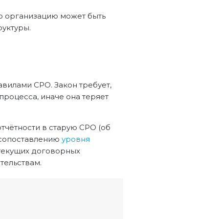
ую организацию может быть
руктуры.
вилами СРО. Закон требует,
процесса, иначе она теряет
чётности в старую СРО (об
 сопоставлению
уровня
 текущих договорных
тельствам.