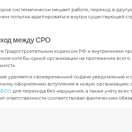
кторов систематически мешает работе, переход в друг
чем попытка адаптироваться внутри существующей ст
еход между СРО
я Градостроительным кодексом РФ и внутренними пра
еном хотя бы одной организации на протяжении всего 
ьность.
ие уделяется своевременной подаче уведомлений и от
ктному оформлению вступления в новую организацию,
 КФОО
для перехода без нарушений, а также учёту всех
мит ответственности соответствовал фактическим обяза