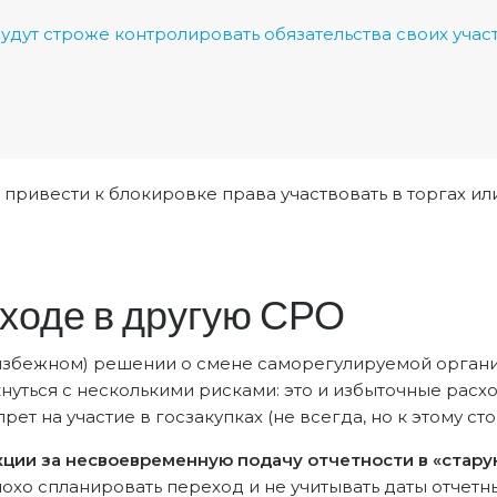
удут строже контролировать обязательства своих учас
привести к блокировке права участвовать в торгах и
еходе в другую СРО
избежном) решении о смене саморегулируемой орган
нуться с несколькими рисками: это и избыточные расх
ет на участие в госзакупках (не всегда, но к этому сто
кции за несвоевременную подачу отчетности в «стар
лохо спланировать переход и не учитывать даты отчетн