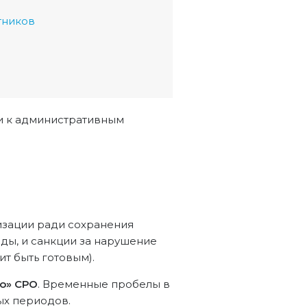
тников
ли к административным
изации ради сохранения
оды, и санкции за нарушение
ит быть готовым).
ую» СРО
. Временные пробелы в
ых периодов.