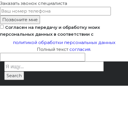
Заказать звонок
специалиста
Согласен на передачу и обработку моих
персональных данных в соответствии с
политикой обработки персональных данных
Полный текст
согласия
.
Законопроект Об
Лицензия Минкультуры
/
Изменении Порядка
Законопроект об изменении
Разработки И
порядка разработки и согласования
Согласования
проектов реставрации
Проектов
Реставрации