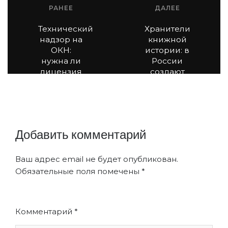
РАНЕЕ
ДАЛЕЕ
Технический
Хранители
надзор на
книжной
ОКН:
истории: в
нужна ли
России
лицензия
создают
центры
реставрации
библиотечных
фондов
Добавить комментарий
Ваш адрес email не будет опубликован.
Обязательные поля помечены
*
Комментарий
*