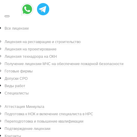
Все лицензии
Дек 10, 2024
|
Лицензия на реставрацию и строительство
Написал:
|
Александр Петров
Лицензия на проектирование
Лицензия технадзора на ОКН
Категория:
Проектирование
Получение лицензии МЧС на обеспечение пожарной безопасности
Готовые фирмы
На рассмотрение внесён
Допуски СРО
законопроект
, который значительно
Виды работ
изменит процесс подготовки и
Специалисты
согласования проектной
документации для сохранения
Аттестация Минкульта
объектов культурного наследия. В
Подготовка к НОК и включение специалиста в НРС
случае принятия этого документа с 1
Переподготовка и повышение квалификации
сентября 2025 года вступят в силу
Подтверждение лицензии
новые правила, касающиеся всех
Контакты