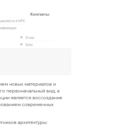
Контакты
ециалиста в НРС
лификации
О нас
Блог
ием новых материалов и
его первоначальный вид, а
кции является воссоздание
льзованием современных
тников архитектуры: