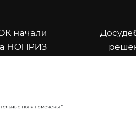
ОК начали
Досуде
ра НОПРИЗ
решен
ательные поля помечены
*