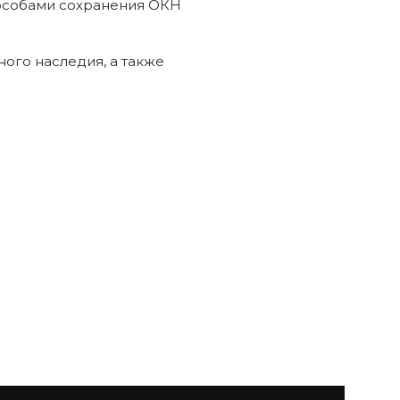
пособами сохранения ОКН
ного наследия, а также