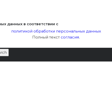
ных данных в соответствии с
политикой обработки персональных данных
Полный текст
согласия
.
 Архитектуры От
Лицензия Минкультуры
/
Чем 
|
Категория:
др Петров
Новости