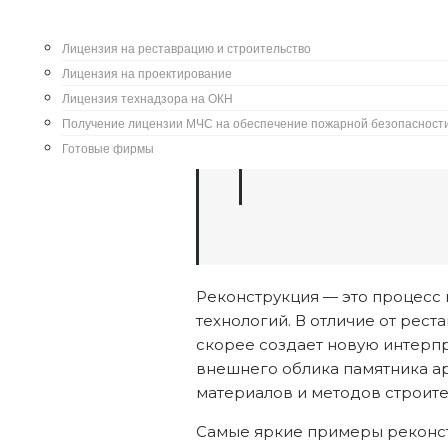
восстановить историческую арх
Лицензия на реставрацию и строительство
Лицензия на проектирование
Лицензия технадзора на ОКН
Получение лицензии МЧС на обеспечение пожарной безопасност
Готовые фирмы
Статья по теме:
Консе
Реконструкция — это процесс 
технологий. В отличие от рест
скорее создает новую интерп
внешнего облика памятника ар
материалов и методов строите
Самые яркие примеры реконст