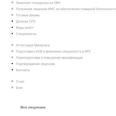
Лицензия технадзора на ОКН
Получение лицензии МЧС на обеспечение пожарной безопасност
Реставрация и реконструкция 
Готовые фирмы
восстановлению исторических 
Допуски СРО
они имеют свои отличия и осо
Виды работ
Специалисты
Реставрация — это процесс во
реставрации используются ори
Аттестация Минкульта
сооружения. Основная цель ре
Подготовка к НОК и включение специалиста в НРС
при этом его историческую це
Переподготовка и повышение квалификации
восстановление элементов зда
Подтверждение лицензии
В качестве примера удачной 
Контакты
каждому:
О нас
Реставрация Спасской башни 
Блог
войны. В 2010 году была заве
историческом виде.
Реставрация Большого театра 
Все лицензии
открыто вновь в 1856 году. В