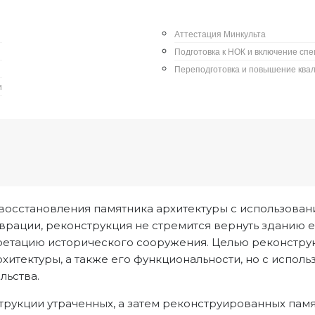
итектуру театра.
Аттестация Минкульта
Подготовка к НОК и включение сп
Переподготовка и повышение ква
и
рвация памятников культуры
восстановления памятника архитектуры с использован
аврации, реконструкция не стремится вернуть зданию 
ретацию исторического сооружения. Целью реконстру
хитектуры, а также его функциональности, но с испо
льства.
рукции утраченных, а затем реконструированных памя