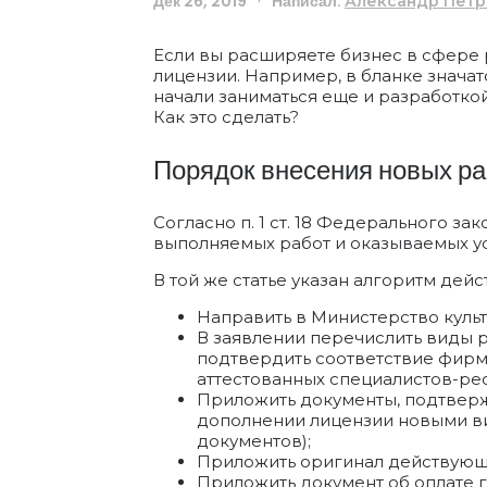
Дек 26, 2019
Написал:
Александр Петр
Если вы расширяете бизнес в сфере р
лицензии. Например, в бланке значат
начали заниматься еще и разработкой
Как это сделать?
Порядок внесения новых ра
Согласно п. 1 ст. 18 Федерального з
выполняемых работ и оказываемых у
В той же статье указан алгоритм дейс
Направить в Министерство куль
В заявлении перечислить виды р
подтвердить соответствие фирм
аттестованных специалистов-рес
Приложить документы, подтвер
дополнении лицензии новыми ви
документов);
Приложить оригинал действующ
Приложить документ об оплате 