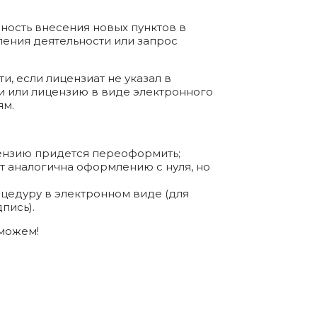
ость внесения новых пунктов в
ления деятельности или запрос
и, если лицензиат не указал в
и или лицензию в виде электронного
ям.
цензию придется переоформить;
 аналогична оформлению с нуля, но
цедуру в электронном виде (для
пись).
можем!