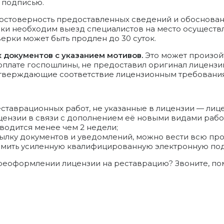
 подписью.
остоверность предоставленных сведений и обоснованн
рки необходим выезд специалистов на место осуществ
ерки может быть продлен до 30 суток.
х документов с указанием мотивов.
Это может произойт
оплате госпошлины, не предоставил оригинал лицензи
одтверждающие соответствие лицензионным требовани
еставрационных работ, не указанные в лицензии — ли
нзии в связи с дополнением её новыми видами работ
водится менее чем 2 недели;
сылку документов и уведомлений, можно вести всю про
рмить усиленную квалифицированную электронную под
реоформлении лицензии на реставрацию? Звоните, по