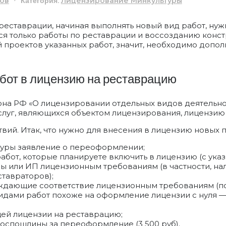
Категория:
ов
Лицензирование Минкультуры
еставрации, начиная выполнять новый вид работ, нужн
ся только работы по реставрации и воссозданию констр
 проектов указанных работ, значит, необходимо дополн
бот в лицензию на реставрацию
акона РФ «О лицензировании отдельных видов деятельн
слуг, являющихся объектом лицензирования, лицензи
твий. Итак, что нужно для внесения в лицензию новых п
туры заявление о переоформлении;
абот, которые планируете включить в лицензию (с ука
ы или ИП лицензионным требованиям (в частности, на
тавраторов);
ждающие соответствие лицензионным требованиям (по
дами работ похоже на оформление лицензии с нуля — 
ей лицензии на реставрацию;
госпошлины за переоформление (3 500 руб).