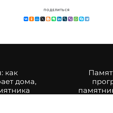
ПОДЕЛИТЬСЯ
: как
Памятн
ает дома,
прог
мятника
памятник