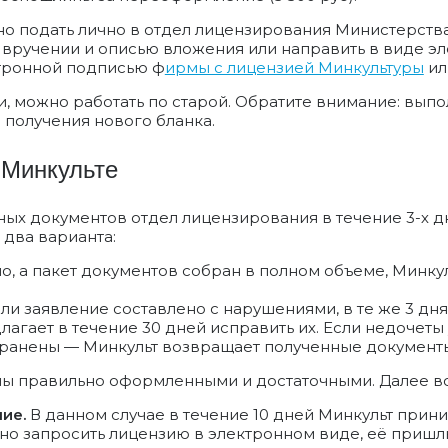
 подать лично в отдел лицензирования Министерства 
вручении и описью вложения или направить в виде э
тронной подписью ф
ирмы с лицензией Минкультуры
ил
 можно работать по старой. Обратите внимание: выпол
о получения нового бланка.
 Минкульте
ых документов отдел лицензирования в течение 3-х д
 два варианта:
о, а пакет документов собран в полном объеме, Минку
или заявление составлено с нарушениями, в те же 3 д
лагает в течение 30 дней исправить их. Если недочеты 
странены — Минкульт возвращает полученные документы
аны правильно оформленными и достаточными. Далее в
ние.
В данном случае в течение 10 дней Минкульт при
но запросить лицензию в электронном виде, её пришл