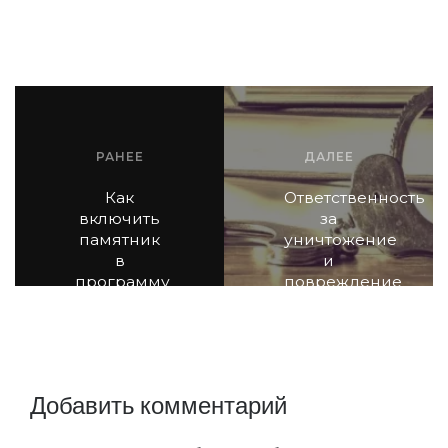
РАНЕЕ
ДАЛЕЕ
Как
Ответственность
включить
за
памятник
уничтожение
в
и
программу
повреждение
финансирования
объектов
КГИОП
культурного
наследия
Добавить комментарий