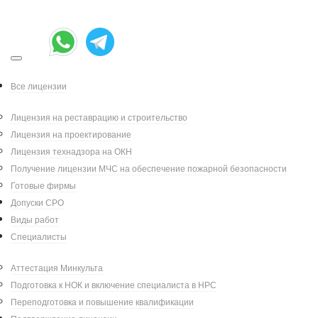
Все лицензии
Июл 28, 2025
|
Написал:
|
Александр Петров
Лицензия на реставрацию и строительство
Лицензия на проектирование
Категория:
Обучение
Лицензия технадзора на ОКН
Получение лицензии МЧС на обеспечение пожарной безопасности
С 1 сентября 2022 года
Готовые фирмы
подтверждение квалификации через
Допуски СРО
независимую оценку квалификации
Виды работ
(НОК) стало обязательным для всех,
Специалисты
кто хочет попасть в Национальный
Аттестация Минкульта
реестр специалистов (НРС) или
Подготовка к НОК и включение специалиста в НРС
сохранить своё место в нём. Это
Переподготовка и повышение квалификации
касается строителей,