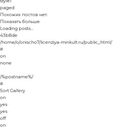
style1
paged
Похожих постов нет.
Показать больше
Loading posts...
43b8de
/home/o/onischo7/licenziya-minkult.ru/public_html/
#
on
none
/%postname%/
#
Sort Gallery
on
yes
yes
off
on