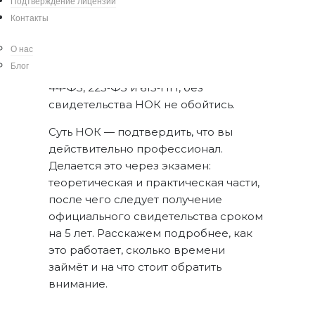
Подтверждение лицензии
проектировщиков и изыскателей,
Контакты
независимо от региона или сферы
деятельности. Если вы планируете
О нас
участвовать в торгах,
вступать в СРО
Блог
или вести серьёзные работы по
44‑ФЗ, 223‑ФЗ и 615‑ПП, без
свидетельства НОК не обойтись.
Суть НОК — подтвердить, что вы
действительно профессионал.
Делается это через экзамен:
теоретическая и практическая части,
после чего следует получение
официального свидетельства сроком
на 5 лет. Расскажем подробнее, как
это работает, сколько времени
займёт и на что стоит обратить
внимание.