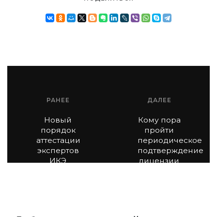
РАНЕЕ
ДАЛЕЕ
Новый
Кому пора
порядок
пройти
аттестации
периодическое
экспертов
подтверждение
ИКЭ
лицензии
МЧС в
2025 году:
даты,
процедура,
последствия