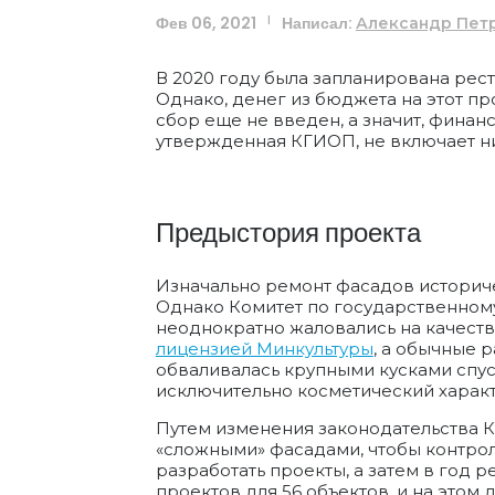
Фев 06, 2021
Написал:
|
Александр Пет
В 2020 году была запланирована рест
Однако, денег из бюджета на этот пр
сбор еще не введен, а значит, финан
утвержденная КГИОП, не включает н
Предыстория проекта
Изначально ремонт фасадов историч
Однако Комитет по государственному
неоднократно жаловались на качеств
лицензией Минкультуры
, а обычные 
обваливалась крупными кусками спуст
исключительно косметический характ
Путем изменения законодательства 
«сложными» фасадами, чтобы контроли
разработать проекты, а затем в год 
проектов для 56 объектов, и на этом 