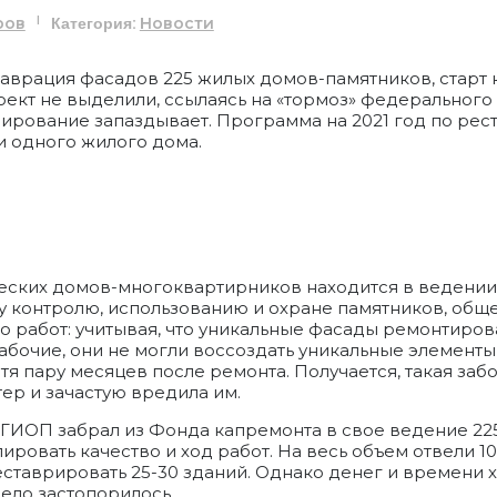
Категория:
ров
|
Новости
аврация фасадов 225 жилых домов-памятников, старт к
оект не выделили, ссылаясь на «тормоз» федерального
сирование запаздывает. Программа на 2021 год по рес
и одного жилого дома.
еских домов-многоквартирников находится в ведении
 контролю, использованию и охране памятников, общ
о работ: учитывая, что уникальные фасады ремонтир
рабочие, они не могли воссоздать уникальные элементы,
я пару месяцев после ремонта. Получается, такая забо
ер и зачастую вредила им.
КГИОП забрал из Фонда капремонта в свое ведение 22
ровать качество и ход работ. На весь объем отвели 10
реставрировать 25-30 зданий. Однако денег и времени 
дело застопорилось.