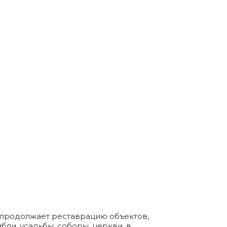
 продолжает реставрацию объектов,
ли, усадьбы, соборы, церкви, в