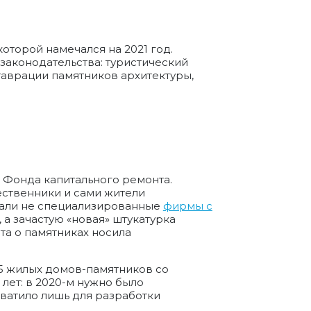
оторой намечался на 2021 год.
 законодательства: туристический
таврации памятников архитектуры,
 Фонда капитального ремонта.
ественники и сами жители
овали не специализированные
фирмы с
 а зачастую «новая» штукатурка
та о памятниках носила
5 жилых домов-памятников со
 лет: в 2020-м нужно было
хватило лишь для разработки