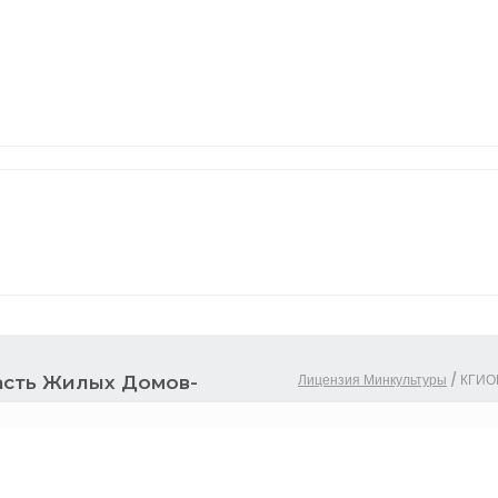
Лицензия Минкультуры
/
КГИОП
асть Жилых Домов-