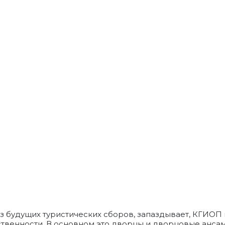
з будущих туристических сборов, запаздывает, КГИОП
твенности. В основном это дворцы и дворцовые ансамб