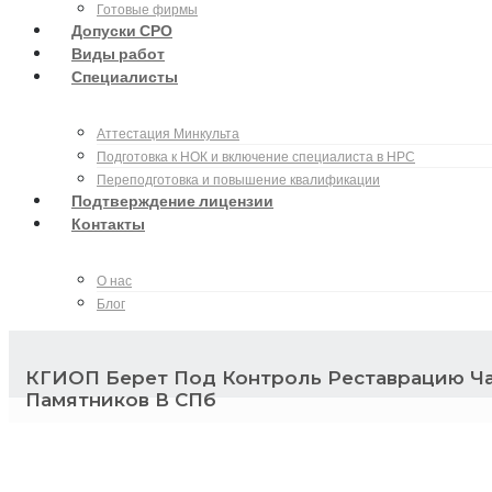
Готовые фирмы
Допуски СРО
Виды работ
Специалисты
Аттестация Минкульта
Подготовка к НОК и включение специалиста в НРС
Переподготовка и повышение квалификации
Подтверждение лицензии
Контакты
О нас
Блог
КГИОП Берет Под Контроль Реставрацию Ч
Памятников В СПб