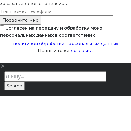
Заказать звонок
специалиста
Согласен на передачу и обработку моих
персональных данных в соответствии с
политикой обработки персональных данных
Полный текст
согласия
.
Не Для Туристов, А
Лицензия Минкультуры
/
Не для
Для Памяти: Правила
туристов, а для памяти: правила
Реставрации
реставрации памятников
Памятников
деревянного зодчества
Деревянного