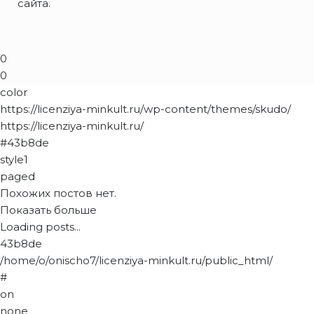
сайта.
0
0
color
https://licenziya-minkult.ru/wp-content/themes/skudo/
https://licenziya-minkult.ru/
#43b8de
style1
paged
Похожих постов нет.
Показать больше
Loading posts...
43b8de
/home/o/onischo7/licenziya-minkult.ru/public_html/
#
on
none