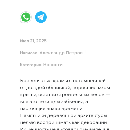
Зодчества
Июл 21, 2025
|
Написал:
|
Александр Петров
Категория:
Новости
Бревенчатые храмы с потемневшей
от дождей обшивкой, поросшие мхом
крыши, остатки строительных лесов —
всё это не следы забвения, а
настоящие знаки времени.
Памятники деревянной архитектуры
нельзя воспринимать как декорации.
Их ценность не в «товарном» виде, а в