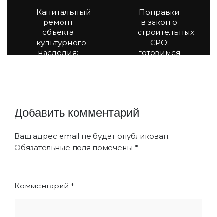
Капитальный
Поправки
ремонт
в закон о
объекта
строительных
культурного
СРО:
наследия:
готовимся
требования
к
к
изменениям
подрядчикам
и
субподрядчикам
Добавить комментарий
Ваш адрес email не будет опубликован.
Обязательные поля помечены
*
Комментарий
*