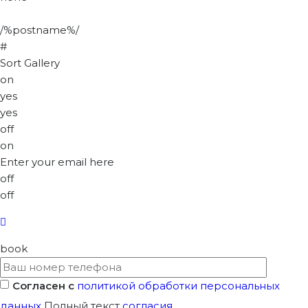
/%postname%/
#
Sort Gallery
on
yes
yes
off
on
Enter your email here
off
off
book
Согласен с
политикой обработки персональных
данных
Полный текст
согласия
.