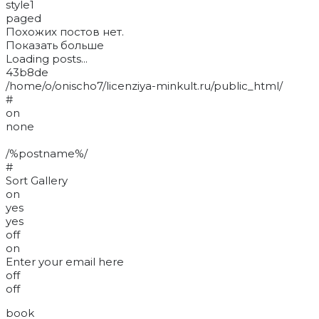
style1
paged
Похожих постов нет.
Показать больше
Loading posts...
43b8de
/home/o/onischo7/licenziya-minkult.ru/public_html/
#
on
none
/%postname%/
#
Sort Gallery
on
yes
yes
off
on
Enter your email here
off
off
book