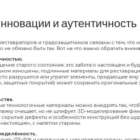
инновации и аутентичность
еставраторов и градозащитников связаны с тем, что 
то не обязано быть так. Вот на что важно обратить вним
чностью.
ение старого состояния, это забота о настоящем и бу
ком изношены, подлинные материалы для реставрации
то разрушится или утратит элементы, придающие ему 
, защитных покрытий) может сохранить оригинальные
ства.
 технологичные материалы можно внедрять так, чтобы
 лазер очищает, но не шлифует; 3D-моделирование фи
т скрытые дефекты и особенности конструкций без шу
«настоящие», с налётом старины.
ределённость.
едия» (73-ФЗ) и связанные с ним правила охраны, коне