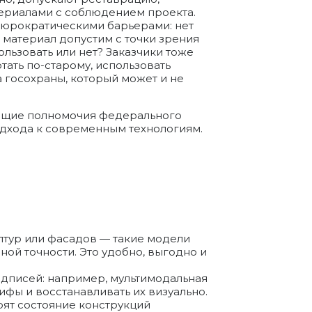
ериалами с соблюдением проекта.
бюрократическими барьерами: нет
 материал допустим с точки зрения
льзовать или нет? Заказчики тоже
тать по-старому, использовать
а госохраны, который может и не
няющие полномочия федерального
подхода к современным технологиям.
птур или фасадов — такие модели
ной точности. Это удобно, выгодно и
адписей: например, мультимодальная
фы и восстанавливать их визуально.
ят состояние конструкций