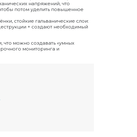
анических напряжений, что
 чтобы потом уделить повышенное
нки, стойкие гальванические слои:
одеструкции + создают необходимый
, что можно создавать «умных
срочного мониторинга и
Н