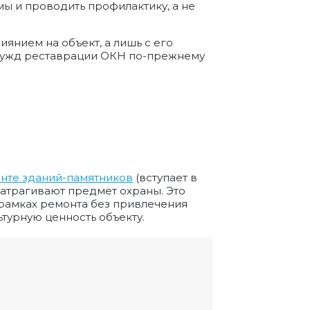
мы и проводить профилактику, а не
янием на объект, а лишь с его
 нужд реставрации ОКН по-прежнему
онте зданий-памятников
(вступает в
затрагивают предмет охраны. Это
 рамках ремонта без привлечения
ьтурную ценность объекту.