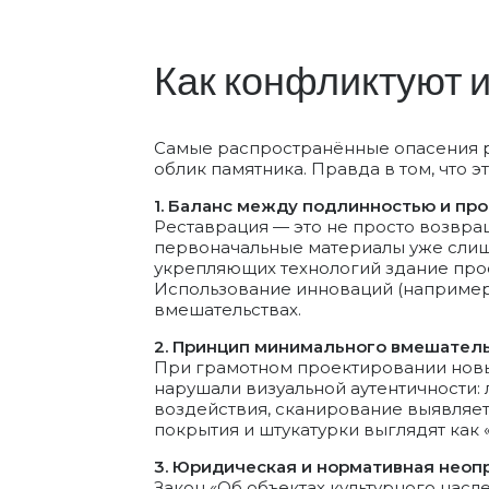
Как конфликтуют 
Самые распространённые опасения р
облик памятника. Правда в том, что э
1. Баланс между подлинностью и про
Реставрация — это не просто возвращ
первоначальные материалы уже слиш
укрепляющих технологий здание прос
Использование инноваций (например
вмешательствах.
2. Принцип минимального вмешатель
При грамотном проектировании новые
нарушали визуальной аутентичности:
воздействия, сканирование выявляе
покрытия и штукатурки выглядят как 
3. Юридическая и нормативная неоп
Закон «Об объектах культурного насл