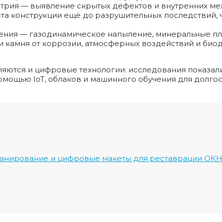
рия — выявление скрытых дефектов и внутренних мех
ста конструкции ещё до разрушительных последствий,
ния — газодинамическое напыление, минеральные плё
 и камня от коррозии, атмосферных воздействий и би
ляются и цифровые технологии: исследования показали
омощью IoT, облаков и машинного обучения для долго
анирование и цифровые макеты для реставрации ОК