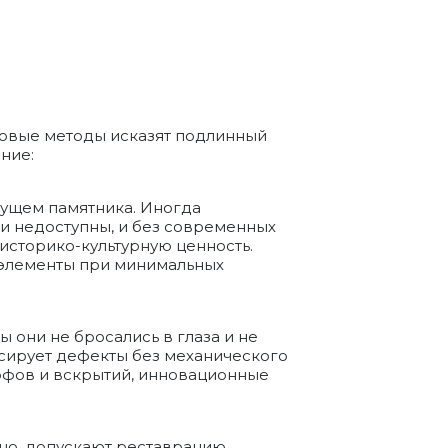
новые методы исказят подлинный
ание:
дущем памятника. Иногда
 недоступны, и без современных
историко-культурную ценность.
 элементы при минимальных
 они не бросались в глаза и не
ксирует дефекты без механического
рфов и вскрытий, инновационные
чно, допускают реставрацию,