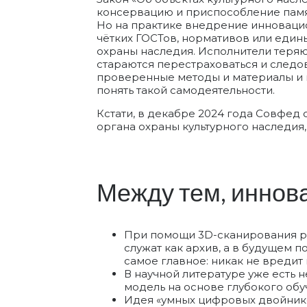
консервацию и приспособление памя
Но на практике внедрение инновацио
чётких ГОСТов, нормативов или един
охраны наследия. Исполнители теряют
стараются перестраховаться и следов
проверенные методы и материалы и н
понять такой самодеятельности.
Кстати, в декабре 2024 года Совфед
органа охраны культурного наследия
Между тем, иннов
При помощи 3D-сканирования ре
служат как архив, а в будущем 
самое главное: никак не вредит
В научной литературе уже есть
модель на основе глубокого об
Идея «умных цифровых двойнико