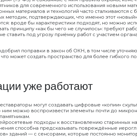
тников для современного использования новыми мат
нных материалов и технологий часто сталкиваются с 
ых методик, подтверждающих, что именно этот «новый»
ся: вроде бы характеристики подходят, но можно испо
ать принципу «как бы чего не случилось»: требуют рабо
е ставить под угрозу приёмку работ с участием орган
 одобрил поправки в закон об ОКН, в том числе уточ
, что может создать пространство для более гибкого 
ации уже работают
ставраторы могут создавать цифровые «копии» скуль
по ним можно воспроизвести элементы почти до микрон
 памятникам.
 нейросетевые подходы к восстановлению старинных н
учения способна предсказывать повреждённые иерогли
в» зданий — с сенсорами, которые постоянно монитор