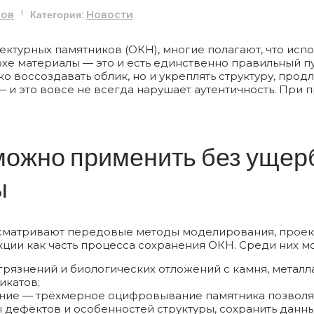
Категория:
ров
|
Новости
ектурных памятников (ОКН), многие полагают, что испо
хе материалы — это и есть единственно правильный пу
о воссоздавать облик, но и укреплять структуру, прод
и это вовсе не всегда нарушает аутентичность. При п
можно применить без ущер
ы
сматривают передовые методы моделирования, проек
кции как часть процесса сохранения ОКН. Среди них 
грязнений и биологических отложений с камня, металл
икатов;
ние — трёхмерное оцифровывание памятника позволя
 дефектов и особенностей структуры, сохранить данн