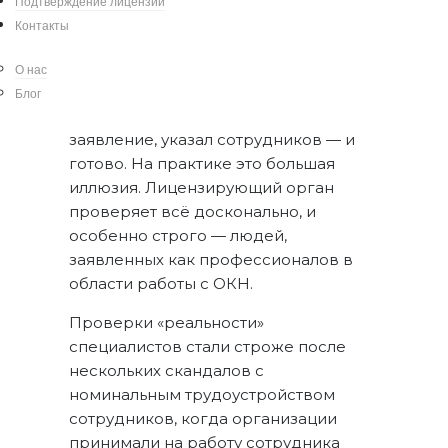
Подтверждение лицензии
трудоустроены? Из-за этого
Контакты
процедура
получения лицензии
Минкультуры на сохранение
О нас
культурного наследия
выглядит
Блог
достаточно просто: заполнил
заявление, указал сотрудников — и
готово. На практике это большая
иллюзия. Лицензирующий орган
проверяет всё досконально, и
особенно строго — людей,
заявленных как профессионалов в
области работы с ОКН.
Проверки «реальности»
специалистов стали строже после
нескольких скандалов с
номинальным трудоустройством
сотрудников, когда организации
принимали на работу сотрудника