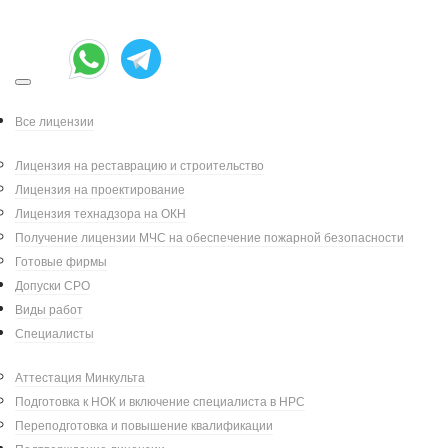
Минкультуры
Все лицензии
Фев 08, 2026
|
Лицензия на реставрацию и строительство
Написал:
|
Александр Петров
Лицензия на проектирование
Лицензия технадзора на ОКН
Категория:
Лицензирование
Получение лицензии МЧС на обеспечение пожарной безопасности
Минкультуры
Готовые фирмы
Допуски СРО
Основу лицензирования в Минкульте
Виды работ
составляет проверка кадров
Специалисты
будущего лицензиата. Проще говоря,
Министерство культуры изучает,
Аттестация Минкульта
достаточно ли специалистов в штате
Подготовка к НОК и включение специалиста в НРС
заявителя, есть ли у них опыт и
Переподготовка и повышение квалификации
образование, как они