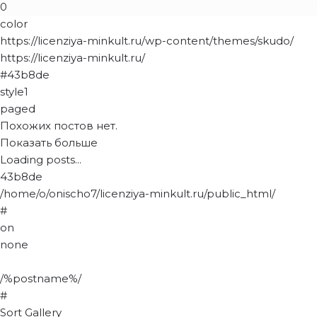
0
color
https://licenziya-minkult.ru/wp-content/themes/skudo/
https://licenziya-minkult.ru/
#43b8de
style1
paged
Похожих постов нет.
Показать больше
Loading posts...
43b8de
/home/o/onischo7/licenziya-minkult.ru/public_html/
#
on
none
/%postname%/
#
Sort Gallery