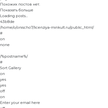
Похожих постов нет.
Показать больше
Loading posts...
43b8de
/home/o/onischo7/licenziya-minkult.ru/public_html/
#
on
none
/%postname%/
#
Sort Gallery
on
yes
yes
off
on
Enter your email here