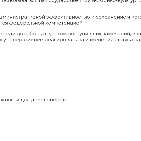
сновываться на государственной историко-культурной
административной эффективностью и сохранением ист
ается федеральной компетенцией.
ереди доработка с учетом поступивших замечаний, вк
огут оперативнее реагировать на изменения статуса п
ожности для девелоперов