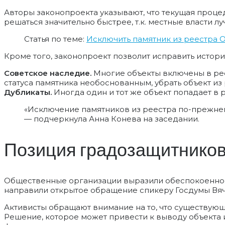
Авторы законопроекта указывают, что текущая проце
решаться значительно быстрее, т.к. местные власти л
Статья по теме:
Исключить памятник из реестра 
Кроме того, законопроект позволит исправить исто
Советское наследие.
Многие объекты включены в рее
статуса памятника необоснованным, убрать объект из
Дубликаты.
Иногда один и тот же объект попадает в 
«Исключение памятников из реестра по-прежнему
— подчеркнула Анна Конева на заседании.
Позиция градозащитнико
Общественные организации выразили обеспокоеннос
направили открытое обращение спикеру Госдумы Вяче
Активисты обращают внимание на то, что существующ
Решение, которое может привести к выводу объекта 