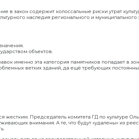
е в закон содержит колоссальные риски утрат культу
льтурного наследия регионального и муниципального 
значения.
сударством объектов.
авок именно эта категория памятников попадает в зон
проблемных ветхих зданий, да ещё требующих постоянн
ся жестким. Председатель комитета ГД по культуре Оль
живающих внимания. А те, что будут «удалены» из рее
ь.