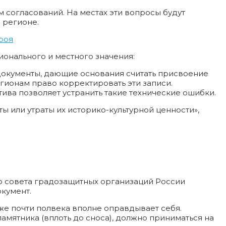
 согласований. На местах эти вопросы будут
в регионе.
роя
онального и местного значения:
документы, дающие основания считать присвоение
гионам право корректировать эти записи.
тива позволяет устранить такие технические ошибки.
ы или утраты их историко-культурной ценности»,
 совета градозащитных организаций России
кумент.
же почти полвека вполне оправдывает себя.
амятника (вплоть до сноса), должно приниматься на