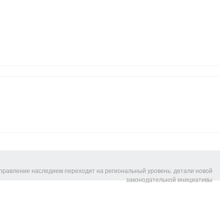
правление наследием переходит на региональный уровень: детали новой
законодательной инициативы