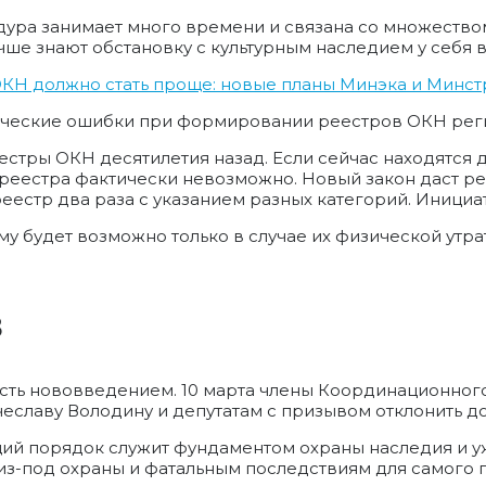
дура занимает много времени и связана со множеством
учше знают обстановку с культурным наследием у себя 
ОКН должно стать проще: новые планы Минэка и Минст
рические ошибки при формировании реестров ОКН реги
стры ОКН десятилетия назад. Если сейчас находятся 
 реестра фактически невозможно. Новый закон даст ре
реестр два раза с указанием разных категорий. Инициа
 будет возможно только в случае их физической утрат
в
ть нововведением. 10 марта члены Координационного
славу Володину и депутатам с призывом отклонить до
ий порядок служит фундаментом охраны наследия и у
из-под охраны и фатальным последствиям для самого п