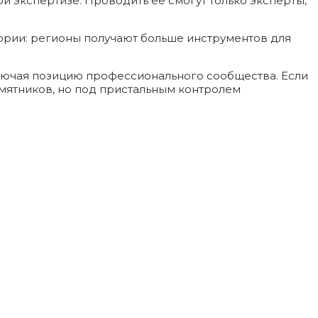
 экспертизе. Проводить её смогут только эксперты,
ории: регионы получают больше инструментов для
лючая позицию профессионального сообщества. Если
амятников, но под пристальным контролем