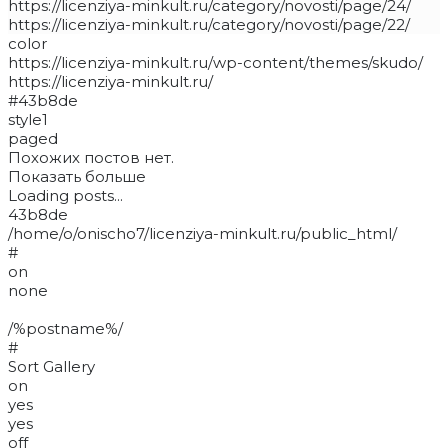
https://licenziya-minkult.ru/category/novosti/page/24/
https://licenziya-minkult.ru/category/novosti/page/22/
color
https://licenziya-minkult.ru/wp-content/themes/skudo/
https://licenziya-minkult.ru/
#43b8de
style1
paged
Похожих постов нет.
Показать больше
Loading posts...
43b8de
/home/o/onischo7/licenziya-minkult.ru/public_html/
#
on
none
/%postname%/
#
Sort Gallery
on
yes
yes
off