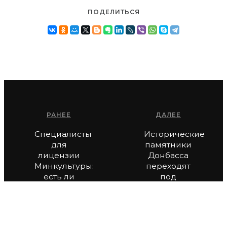
ПОДЕЛИТЬСЯ
РАНЕЕ
ДАЛЕЕ
Специалисты
Исторические
для
памятники
лицензии
Донбасса
Минкультуры:
переходят
есть ли
под
запрет на
юрисдикцию
конкуренцию?
России