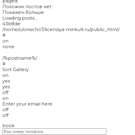
paged
Похожих постов нет.
Показать больше
Loading posts...
43b8de
/home/o/onischo7/licenziya-minkult.ru/public_html/
#
on
none
/%postname%/
#
Sort Gallery
on
yes
yes
off
on
Enter your email here
off
off
book