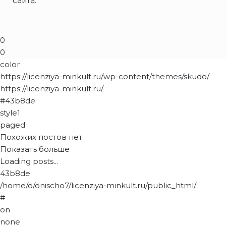
сайта.
0
0
color
https://licenziya-minkult.ru/wp-content/themes/skudo/
https://licenziya-minkult.ru/
#43b8de
style1
paged
Похожих постов нет.
Показать больше
Loading posts...
43b8de
/home/o/onischo7/licenziya-minkult.ru/public_html/
#
on
none