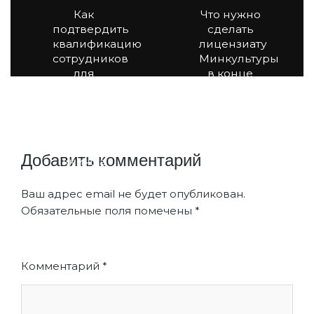
Как
Что нужно
подтвердить
сделать
квалификацию
лицензиату
сотрудников
Минкультуры
для
в конце
госзакупок,
года
если у
сотрудника
электронная
трудовая
Добавить комментарий
книжка
Ваш адрес email не будет опубликован.
Обязательные поля помечены
*
Комментарий
*