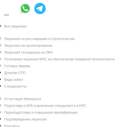
Май 23, 2020
|
Все лицензии
Написал:
|
Александр Петров
Лицензия на реставрацию и строительство
Категория:
Лицензирование
Лицензия на проектирование
Минкультуры
Лицензия технадзора на ОКН
Получение лицензии МЧС на обеспечение пожарной безопасности
Готовые фирмы
В ходе реставрации памятников
Допуски СРО
архитектуры, предполагающей
Виды работ
строительство, приспособление и
Специалисты
ремонт, осуществляется технический
надзор — постоянное отслеживание
Аттестация Минкульта
экспертами качества проводимых
Подготовка к НОК и включение специалиста в НРС
работ и их соответствия
Переподготовка и повышение квалификации
строительным нормам. Эта мера
Подтверждение лицензии
контроля предусмотрена ст. 40 и ст.
Контакты