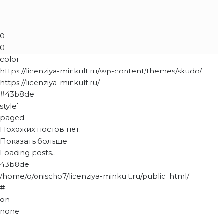
0
0
color
https://licenziya-minkult.ru/wp-content/themes/skudo/
https://licenziya-minkult.ru/
#43b8de
style1
paged
Похожих постов нет.
Показать больше
Loading posts...
43b8de
/home/o/onischo7/licenziya-minkult.ru/public_html/
#
on
none