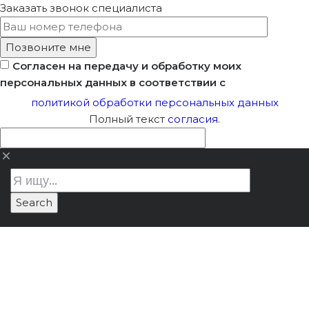
Заказать звонок
специалиста
Согласен на передачу и обработку моих
персональных данных в соответствии с
политикой обработки персональных данных
Полный текст
согласия
.
Что Делать, Если
Лицензия Минкультуры
/
Что
Бланк Лицензии
делать, если бланк лицензии
Минкультуры
Минкультуры испорчен или утрачен
Испорчен Или
Утрачен