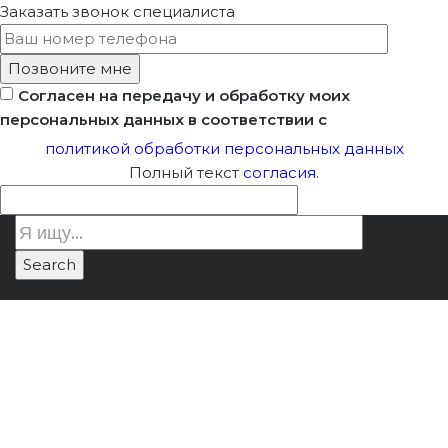
Заказать звонок
специалиста
Согласен на передачу и обработку моих
персональных данных в соответствии с
политикой обработки персональных данных
Полный текст
согласия
.
Кто Следит За
Лицензия Минкультуры
/
Кто следит
Ремонтом И
за ремонтом и реставрацией
Реставрацией Домов-
домов-памятников
Памятников