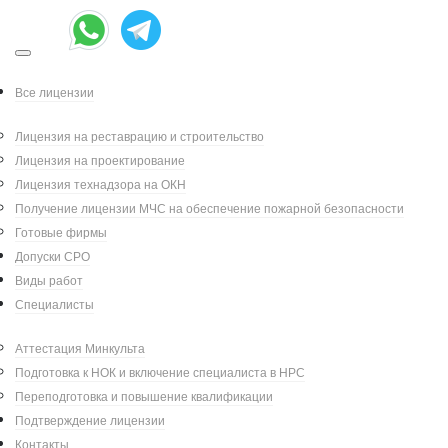
Июл 02, 2022
|
Все лицензии
Написал:
|
Александр Петров
Лицензия на реставрацию и строительство
Категория:
Лицензирование
Лицензия на проектирование
Минкультуры
Лицензия технадзора на ОКН
Получение лицензии МЧС на обеспечение пожарной безопасности
Готовые фирмы
Собственников зданий из списка
Допуски СРО
ОКН и неравнодушных горожан
Виды работ
часто интересует вопрос: кто следит
Специалисты
за выполнением ремонта домов,
являющихся памятниками
Аттестация Минкульта
культурного наследия? Ситуация,
Подготовка к НОК и включение специалиста в НРС
когда после реставрации здание
Переподготовка и повышение квалификации
выглядит непохожим на оригинал
Подтверждение лицензии
памятника, действительно заставляет
Контакты