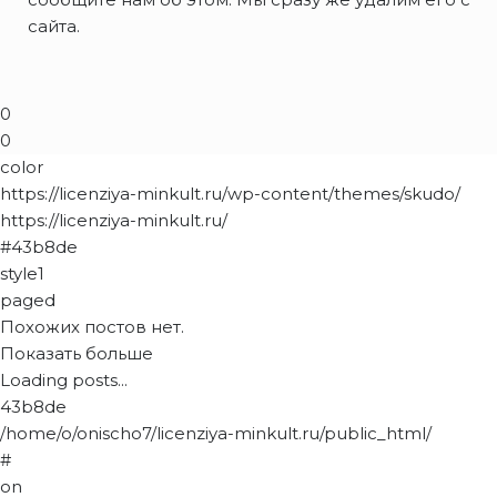
сайта.
0
0
color
https://licenziya-minkult.ru/wp-content/themes/skudo/
https://licenziya-minkult.ru/
#43b8de
style1
paged
Похожих постов нет.
Показать больше
Loading posts...
43b8de
/home/o/onischo7/licenziya-minkult.ru/public_html/
#
on