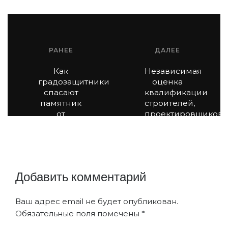
РАНЕЕ
ДАЛЕЕ
Как
Независимая
градозащитники
оценка
спасают
квалификации
памятник
строителей,
от
проектировщиков
некачественного
и
проекта и
архитекторов
экспертизы
Добавить комментарий
Ваш адрес email не будет опубликован.
Обязательные поля помечены
*