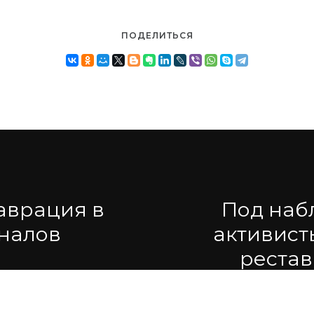
ПОДЕЛИТЬСЯ
аврация в
Под наб
налов
активист
реста