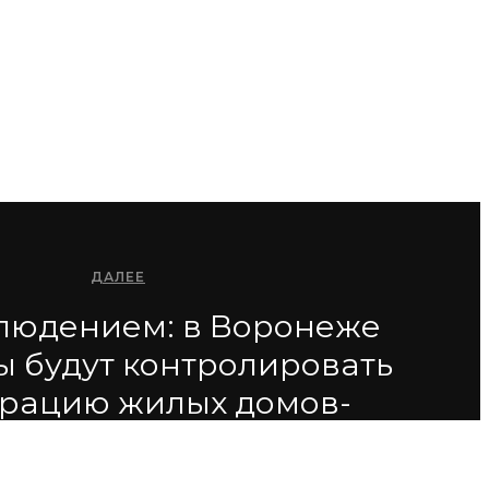
ДАЛЕЕ
людением: в Воронеже
ы будут контролировать
врацию жилых домов-
памятников