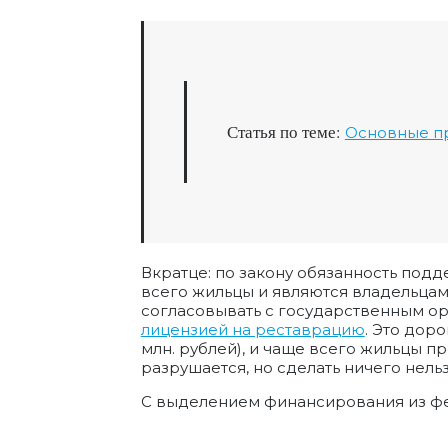
Статья по теме:
Основные п
Вкратце: по закону обязанность подд
всего жильцы и являются владельцам
согласовывать с государственным орг
лицензией на реставрацию
. Это дор
млн. рублей), и чаще всего жильцы п
разрушается, но сделать ничего нельз
С выделением финансирования из фед