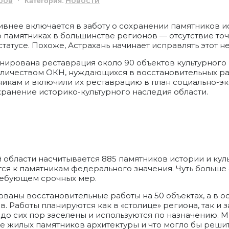
Категория:
ров
Новости
внее включается в заботу о сохранении памятников ис
 о памятниках в большинстве регионов — отсутствие т
статусе. Похоже, Астрахань начинает исправлять этот н
нирована реставрация около 90 объектов культурного 
личеством ОКН, нуждающихся в восстановительных рабо
икам и включили их реставрацию в план социально-э
охранение историко-культурного наследия области.
 области насчитывается 885 памятников истории и кул
ится к памятникам федерального значения. Чуть больше 
ребующем срочных мер.
рованы восстановительные работы на 50 объектах, а в о
 Работы планируются как в «столице» региона, так и з
до сих пор заселены и используются по назначению. М
 жилых памятников архитектуры и что могло бы решит